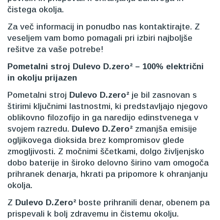
čistega okolja.
Za več informacij in ponudbo nas kontaktirajte. Z
veseljem vam bomo pomagali pri izbiri najboljše
rešitve za vaše potrebe!
Pometalni stroj Dulevo D.zero² – 100% električni
in okolju prijazen
Pometalni stroj
Dulevo D.zero²
je bil zasnovan s
štirimi ključnimi lastnostmi, ki predstavljajo njegovo
oblikovno filozofijo in ga naredijo edinstvenega v
svojem razredu.
Dulevo D.Zero²
zmanjša emisije
ogljikovega dioksida brez kompromisov glede
zmogljivosti. Z močnimi ščetkami, dolgo življenjsko
dobo baterije in široko delovno širino vam omogoča
prihranek denarja, hkrati pa pripomore k ohranjanju
okolja.
Z
Dulevo D.Zero²
boste prihranili denar, obenem pa
prispevali k bolj zdravemu in čistemu okolju.