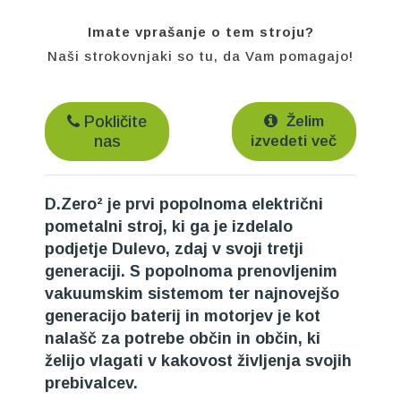
Imate vprašanje o tem stroju?
Naši strokovnjaki so tu, da Vam pomagajo!
Pokličite
Želim
nas
izvedeti več
D.Zero² je prvi popolnoma električni
pometalni stroj, ki ga je izdelalo
podjetje Dulevo, zdaj v svoji tretji
generaciji. S popolnoma prenovljenim
vakuumskim sistemom ter najnovejšo
generacijo baterij in motorjev je kot
nalašč za potrebe občin in občin, ki
želijo vlagati v kakovost življenja svojih
prebivalcev.