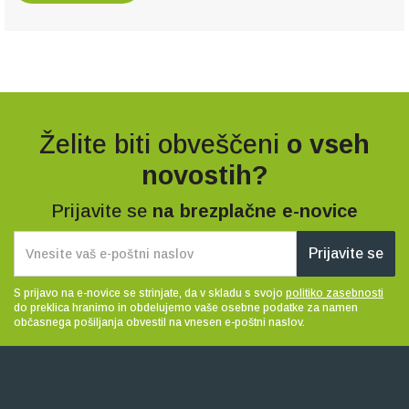
Želite biti obveščeni
o vseh
novostih?
Prijavite se
na brezplačne e-novice
Prijavite se
S prijavo na e-novice se strinjate, da v skladu s svojo
politiko zasebnosti
do preklica hranimo in obdelujemo vaše osebne podatke za namen
občasnega pošiljanja obvestil na vnesen e-poštni naslov.