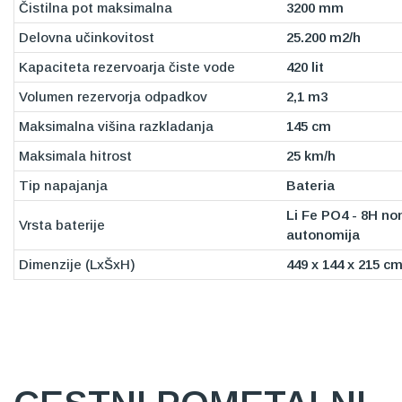
Čistilna pot maksimalna
3200 mm
Delovna učinkovitost
25.200 m2/h
Kapaciteta rezervoarja čiste vode
420 lit
Volumen rezervorja odpadkov
2,1 m3
Maksimalna višina razkladanja
145 cm
Maksimala hitrost
25 km/h
Tip napajanja
Bateria
Li Fe PO4 - 8H no
Vrsta baterije
autonomija
Dimenzije (LxŠxH)
449 x 144 x 215 c