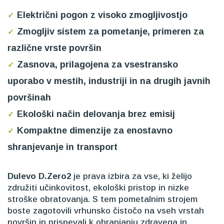
Električni pogon z visoko zmogljivostjo
Zmogljiv sistem za pometanje, primeren za
različne vrste površin
Zasnova, prilagojena za vsestransko
uporabo v mestih, industriji in na drugih javnih
površinah
Ekološki način delovanja brez emisij
Kompaktne dimenzije za enostavno
shranjevanje in transport
Dulevo D.Zero2
je prava izbira za vse, ki želijo
združiti učinkovitost, ekološki pristop in nizke
stroške obratovanja. S tem pometalnim strojem
boste zagotovili vrhunsko čistočo na vseh vrstah
površin in prispevali k ohranjanju zdravega in