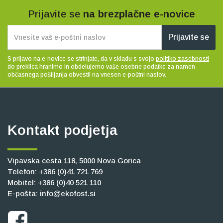
Prijavite se
na brezplačne e-novice
Prijavite se
S prijavo na e-novice se strinjate, da v skladu s svojo
politiko zasebnosti
do preklica hranimo in obdelujemo vaše osebne podatke za namen
občasnega pošiljanja obvestil na vnesen e-poštni naslov.
Kontakt podjetja
Vipavska cesta 118, 5000 Nova Gorica
Telefon:
+386 (0)41 721 769
Mobitel:
+386 (0)40 521 110
E-pošta:
info@ekofost.si