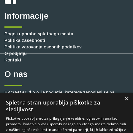
Informacije
Pogoji uporabe spletnega mesta
Politika zasebnosti
Politika varovanja osebnih podatkov
O podjetju
Kontakt
O nas
EKO FOST d.o.o.
je podjetje, katerega zaposleni se na
×
slovenskem trgu že vrsto let ukvarjajo z zagotavljanjem
Spletna stran uporablja piškotke za
inovativnih in trajnostnih rešitev na različnih področjih, kot so
sledljivost
gradbeništvo, industrija, cestna oprema, kmetijstvo ter
Piškotke uporabljamo za prilagajanje vsebine, oglasov in analizo
komunalne dejavnosti. Stremimo k okolju prijaznemu
prometa. Podatke o vaši uporabi našega spletnega mesta delimo tudi
delovanju, čisti in urejeni okolici, zato vam zagotavljamo
z našimi oglaševalskimi in analitičnimi partnerji, ki jih lahko združijo z
visoko produktivne ter zanesljive stroje, ki so dolgoročno