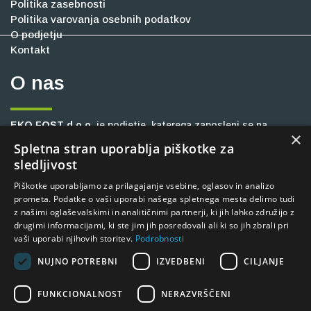
Politika zasebnosti
Politika varovanja osebnih podatkov
O podjetju
Kontakt
O nas
EKO FOST d.o.o.
je podjetje, katerega zaposleni se na
×
slovenskem trgu že vrsto let ukvarjajo z zagotavljanjem
Spletna stran uporablja piškotke za
inovativnih in trajnostnih rešitev na različnih področjih, kot so
sledljivost
gradbeništvo, industrija, cestna oprema, kmetijstvo ter
Piškotke uporabljamo za prilagajanje vsebine, oglasov in analizo
komunalne dejavnosti. Stremimo k okolju prijaznemu
prometa. Podatke o vaši uporabi našega spletnega mesta delimo tudi
delovanju, čisti in urejeni okolici, zato vam zagotavljamo
z našimi oglaševalskimi in analitičnimi partnerji, ki jih lahko združijo z
visoko produktivne ter zanesljive stroje, ki so dolgoročno
drugimi informacijami, ki ste jim jih posredovali ali ki so jih zbrali pri
vzdržljivi in minimalno posegajo v okolje. V naši ponudbi
vaši uporabi njihovih storitev.
Podrobnosti
najdete široko paleto delovnih strojev, kvaliteten servis ter
NUJNO POTREBNI
IZVEDBENI
CILJANJE
dobavo originalnih nadomestnih delov.
FUNKCIONALNOST
NERAZVRŠČENI