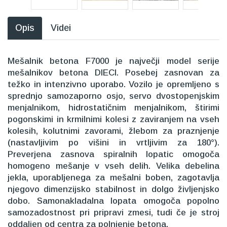
Opis
Videi
Mešalnik betona F7000 je največji model serije
mešalnikov betona DIECI. Posebej zasnovan za
težko in intenzivno uporabo. Vozilo je opremljeno s
sprednjo samozaporno osjo, servo dvostopenjskim
menjalnikom, hidrostatičnim menjalnikom, štirimi
pogonskimi in krmilnimi kolesi z zaviranjem na vseh
kolesih, kolutnimi zavorami, žlebom za praznjenje
(nastavljivim po višini in vrtljivim za 180°).
Preverjena zasnova spiralnih lopatic omogoča
homogeno mešanje v vseh delih. Velika debelina
jekla, uporabljenega za mešalni boben, zagotavlja
njegovo dimenzijsko stabilnost in dolgo življenjsko
dobo. Samonakladalna lopata omogoča popolno
samozadostnost pri pripravi zmesi, tudi če je stroj
oddaljen od centra za polnjenje betona.