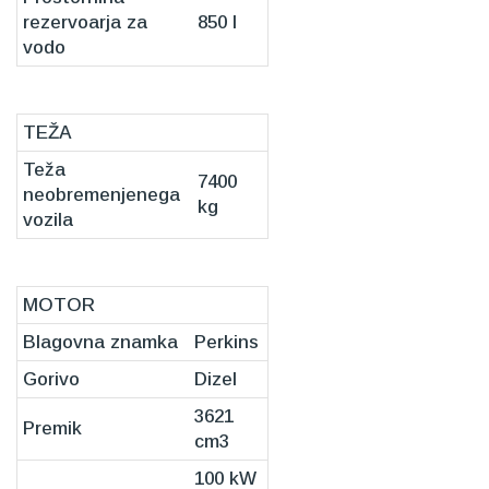
rezervoarja za
850 l
vodo
TEŽA
Teža
7400
neobremenjenega
kg
vozila
MOTOR
Blagovna znamka
Perkins
Gorivo
Dizel
3621
Premik
cm3
100 kW