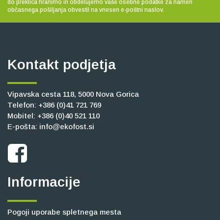
do preklica hranimo in obdelujemo vaše osebne podatke za namen
občasnega pošiljanja obvestil na vnesen e-poštni naslov.
Kontakt podjetja
Vipavska cesta 118, 5000 Nova Gorica
Telefon:
+386 (0)41 721 769
Mobitel:
+386 (0)40 521 110
E-pošta:
info@ekofost.si
Informacije
Pogoji uporabe spletnega mesta