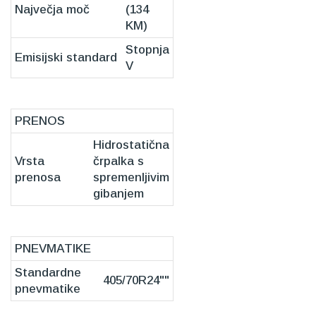
Največja moč
(134
KM)
Stopnja
Emisijski standard
V
PRENOS
Hidrostatična
Vrsta
črpalka s
prenosa
spremenljivim
gibanjem
PNEVMATIKE
Standardne
405/70R24""
pnevmatike