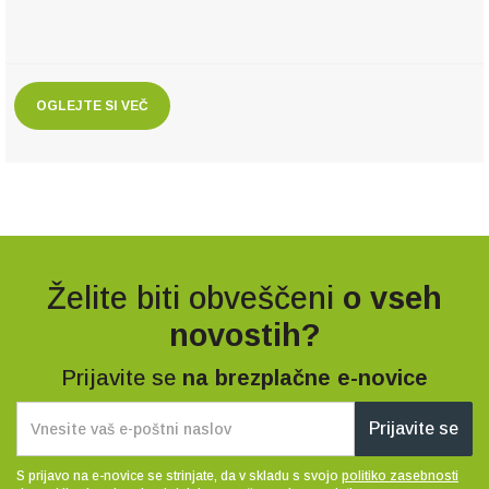
OGLEJTE SI VEČ
Želite biti obveščeni
o vseh
novostih?
Prijavite se
na brezplačne e-novice
Prijavite se
S prijavo na e-novice se strinjate, da v skladu s svojo
politiko zasebnosti