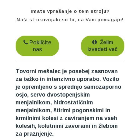
Imate vprašanje o tem stroju?
Naši strokovnjaki so tu, da Vam pomagajo!
Pokličite
Želim
nas
izvedeti več
Tovorni mešalec je posebej zasnovan
za težko in intenzivno uporabo. Vozilo
je opremljeno s sprednjo samozaporno
osjo, servo dvostopenjskim
menjalnikom, hidrostatičnim
menjalnikom, štirimi pogonskimi in
krmilnimi kolesi z zaviranjem na vseh
kolesih, kolutnimi zavorami in žlebom
za praznjenje.