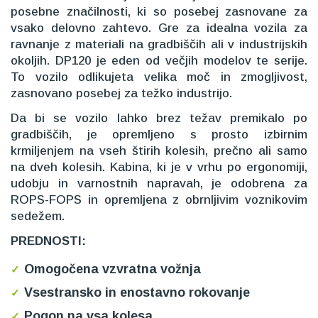
posebne značilnosti, ki so posebej zasnovane za
vsako delovno zahtevo. Gre za idealna vozila za
ravnanje z materiali na gradbiščih ali v industrijskih
okoljih. DP120 je eden od večjih modelov te serije.
To vozilo odlikujeta velika moč in zmogljivost,
zasnovano posebej za težko industrijo.
Da bi se vozilo lahko brez težav premikalo po
gradbiščih, je opremljeno s prosto izbirnim
krmiljenjem na vseh štirih kolesih, prečno ali samo
na dveh kolesih. Kabina, ki je v vrhu po ergonomiji,
udobju in varnostnih napravah, je odobrena za
ROPS-FOPS in opremljena z obrnljivim voznikovim
sedežem.
PREDNOSTI:
Omogočena vzvratna vožnja
Vsestransko in enostavno rokovanje
Pogon na vsa kolesa