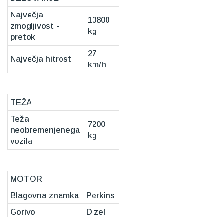
Največja
10800
zmogljivost -
kg
pretok
27
Največja hitrost
km/h
TEŽA
Teža
7200
neobremenjenega
kg
vozila
MOTOR
Blagovna znamka
Perkins
Gorivo
Dizel