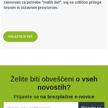
zasnovan za potrebe "malih del", saj se odlično prilega
tesnim in težavnim prostorom.
OGLEJTE SI VEČ
Želite biti obveščeni
o vseh
novostih?
Prijavite se
na brezplačne e-novice
Prijavite se