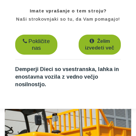
Imate vprašanje o tem stroju?
Naši strokovnjaki so tu, da Vam pomagajo!
Pokličite
Želim
nas
izvedeti več
Demperji Dieci so vsestranska, lahka in
enostavna vozila z vedno večjo
nosilnostjo.