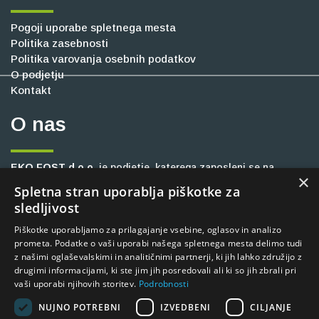
Pogoji uporabe spletnega mesta
Politika zasebnosti
Politika varovanja osebnih podatkov
O podjetju
Kontakt
O nas
EKO FOST d.o.o.
je podjetje, katerega zaposleni se na
×
slovenskem trgu že vrsto let ukvarjajo z zagotavljanjem
Spletna stran uporablja piškotke za
inovativnih in trajnostnih rešitev na različnih področjih, kot so
sledljivost
gradbeništvo, industrija, cestna oprema, kmetijstvo ter
Piškotke uporabljamo za prilagajanje vsebine, oglasov in analizo
komunalne dejavnosti. Stremimo k okolju prijaznemu
prometa. Podatke o vaši uporabi našega spletnega mesta delimo tudi
delovanju, čisti in urejeni okolici, zato vam zagotavljamo
z našimi oglaševalskimi in analitičnimi partnerji, ki jih lahko združijo z
visoko produktivne ter zanesljive stroje, ki so dolgoročno
drugimi informacijami, ki ste jim jih posredovali ali ki so jih zbrali pri
vzdržljivi in minimalno posegajo v okolje. V naši ponudbi
vaši uporabi njihovih storitev.
Podrobnosti
najdete široko paleto delovnih strojev, kvaliteten servis ter
NUJNO POTREBNI
IZVEDBENI
CILJANJE
dobavo originalnih nadomestnih delov.